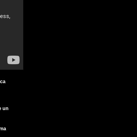
ica
e un
rma