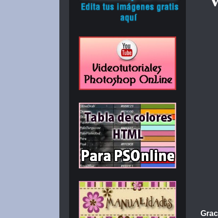
V
Grac