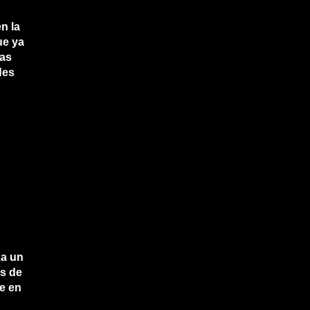
n la
ue ya
las
des
za un
és de
le en