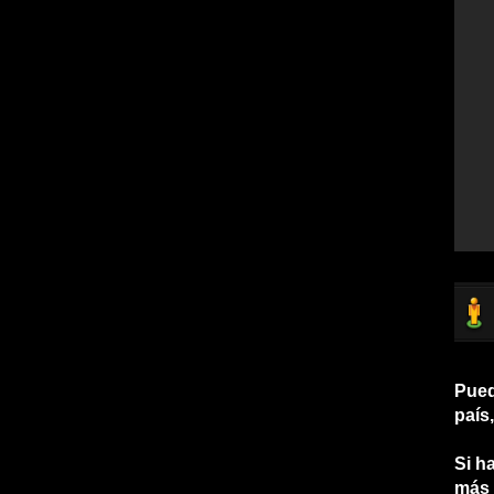
Pued
país
Si h
más 