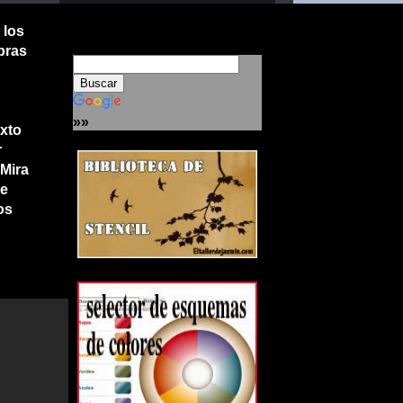
 los
bras
»»
exto
r
 Mira
ue
os