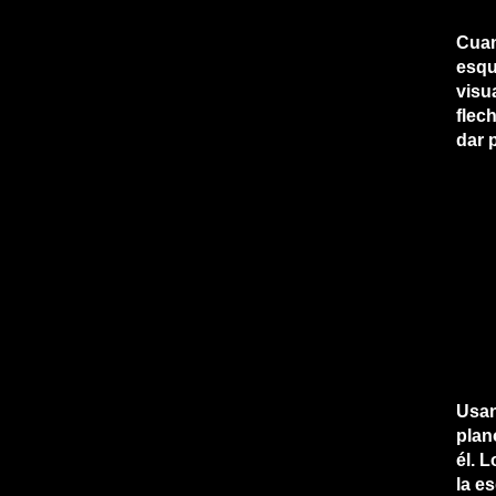
Cuan
esqu
visu
flec
dar 
Usan
plan
él. 
la e