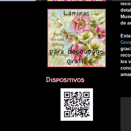
reco
deta
Muse
de ar
Esta
Goog
grac
reco
los 
cono
aman
Dispositivos