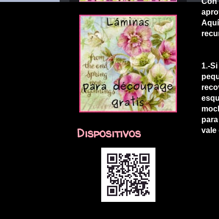
Con 
apro
Aquí
recu
1.-S
pequ
reco
esqu
moch
para
Dispositivos
vale