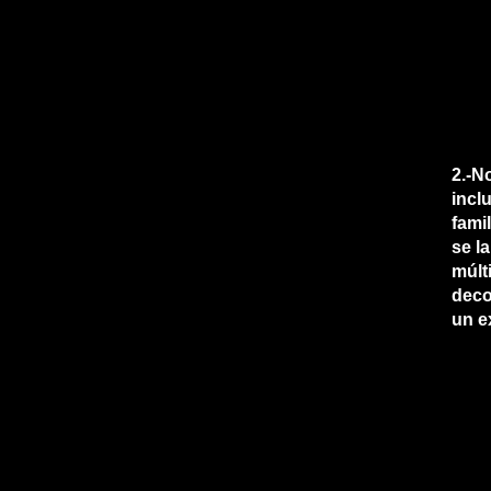
2.-N
inclu
fami
se l
múlt
deco
un e