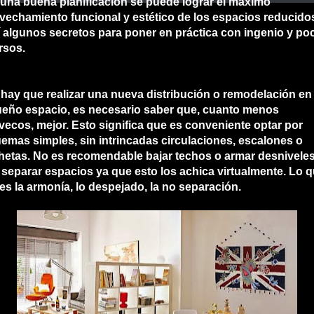
una buena planificación se puede lograr el máximo
vechamiento funcional y estético de los espacios reducido
 algunos secretos para poner en práctica con ingenio y po
rsos.
i hay que realizar una
nueva distribución o remodelación
en
eño espacio, es necesario saber que, cuanto menos
vecos, mejor. Esto significa que es conveniente optar por
emas simples, sin intrincadas circulaciones, escalones o
etas. No es recomendable bajar techos o armar desnivele
 separar espacios ya que esto los achica virtualmente. Lo 
 es la armonía, lo despejado, la no separación.