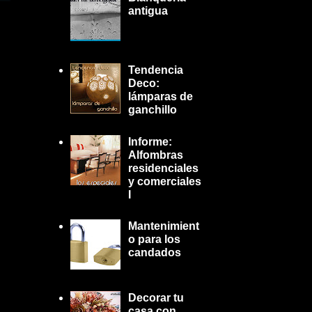
antigua
Tendencia
Deco:
lámparas de
ganchillo
Informe:
Alfombras
residenciales
y comerciales
I
Mantenimient
o para los
candados
Decorar tu
casa con