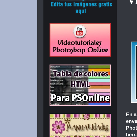
V
En e
enve
Phot
herr