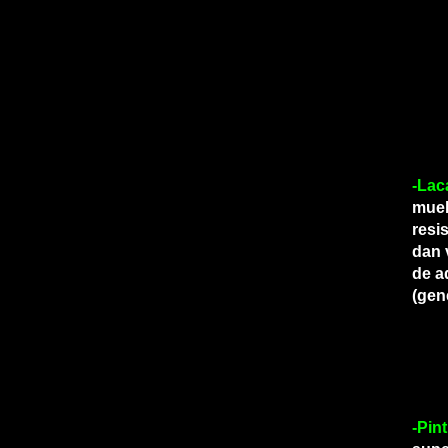
-Lac
mueb
resi
dan 
de a
(gen
-Pin