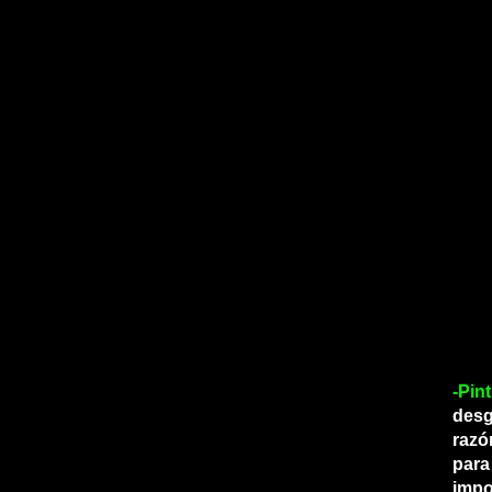
-Pin
desg
razó
para
impo