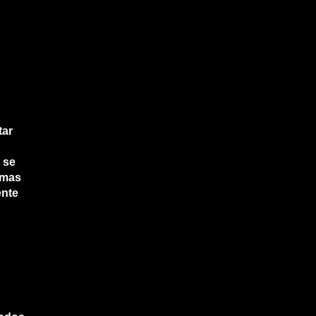
tar
 se
emas
ente