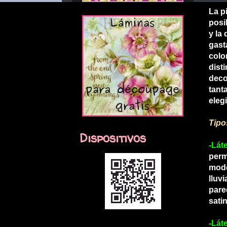
La p
posi
y la
gast
colo
dist
deco
tant
elegi
Tipo
Dispositivos
-Lát
perm
modo
lluv
pare
satin
-Láte