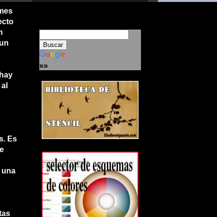
rmes
ecto
n
(un
»»
 hay
 al
s. Es
de
r una
tas