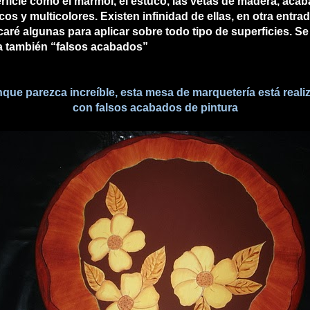
rficie como el mármol, el estuco, las vetas de madera, aca
icos y multicolores. Existen infinidad de ellas, en otra entra
caré algunas para aplicar sobre todo tipo de superficies. Se
a también “falsos acabados”
que parezca increíble, esta mesa de marquetería está reali
con falsos acabados de pintura