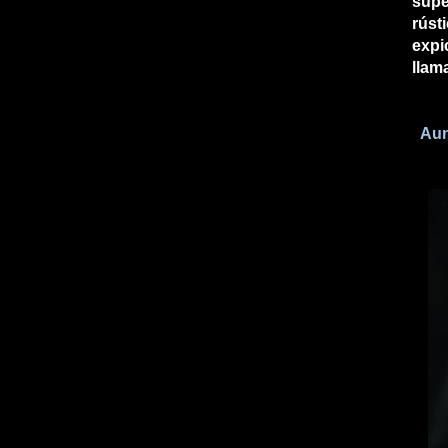
supe
rúst
expi
llam
Aun