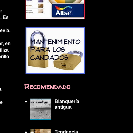
r
. Es
evia.
or, en
liza
rillo
Recomendado
a
Blanquería
de
antigua
z
Tendencia