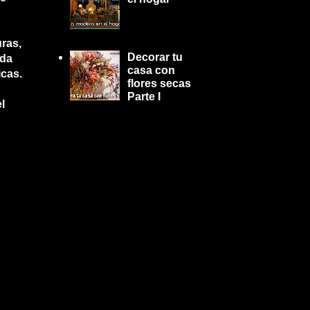
uras,
Decorar tu
ada
casa con
icas.
flores secas
Parte I
l