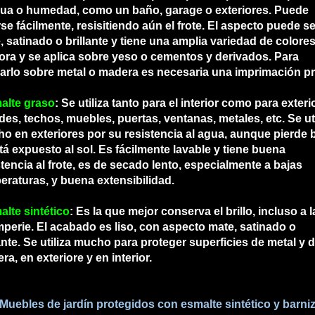
gua o humedad, como un baño, garage o exteriores. Puede
rse fácilmente, resisitiendo aún el frote. El aspecto puede se
, satinado o brillante y tiene una amplia variedad de colores
ora y se aplica sobre yeso o cementos y derivados. Para
carlo sobre metal o madera es necesaria una imprimación pr
alte graso
: Se utiliza tanto para el interior como para exteri
des, techos, muebles, puertas, ventanas, metales, etc. Se uti
o en exteriores por su resistencia al agua, aunque pierde b
stá expuesto al sol. Es fácilmente lavable y tiene buena
stencia al frote, es de secado lento, especialmente a bajas
eraturas, y buena extensibilidad.
alte sintético
: Es la que mejor conserva el brillo, incluso a l
mperie. El acabado es liso, con aspecto mate, satinado o
lante. Se utiliza mucho para proteger superficies de metal y 
a, en exteriore y en interior.
Muebles de jardín protegidos con esmalte sintético y barni