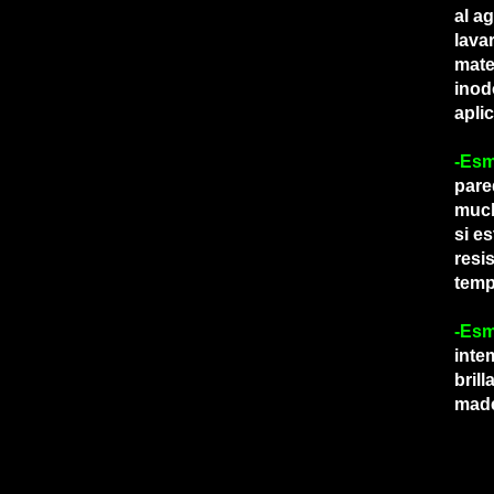
al a
lava
mate
inod
apli
-Esm
pare
much
si e
resi
temp
-Esm
inte
bril
mader