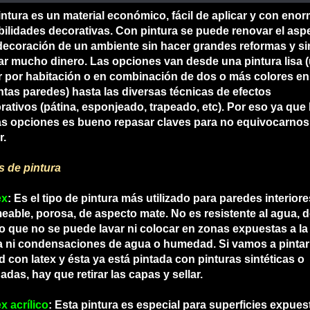
intura es un material económico, fácil de aplicar y con eno
bilidades decorativas. Con pintura se puede renovar el asp
 decoración de un ambiente sin hacer grandes reformas y si
ar mucho dinero. Las opciones van desde una pintura lisa 
r por habitación o en combinación de dos o más colores en
intas paredes) hasta las diversas técnicas de efectos
rativos (pátina, esponjeado, trapeado, etc). Por eso ya que
as opciones es bueno repasar claves para no equivocarnos
r.
s de pintura
ex
: Es el tipo de pintura más utilizado para paredes interiore
eable, porosa, de aspecto mate. No es resistente al agua, 
 que no se puede lavar ni colocar en zonas expuestas a la
ia ni condensaciones de agua o humedad. Si vamos a pinta
d con latex y ésta ya está pintada con pinturas sintéticas o
adas, hay que retirar las capas y sellar.
x acrílico
: Esta pintura es especial para superficies expues