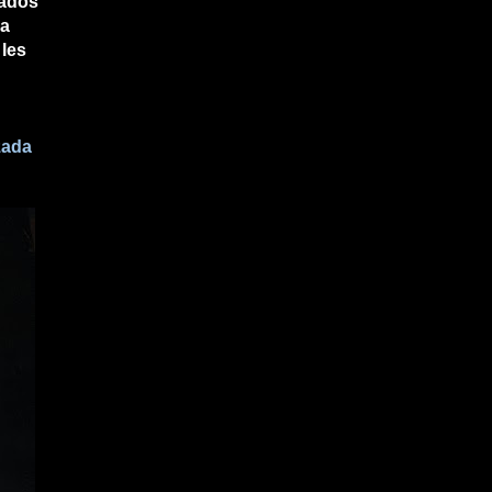
bados
da
 les
zada