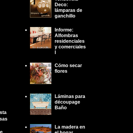
Deco:
lámparas de
ganchillo
Informe:
Alfombras
residenciales
y comerciales
I
Cómo secar
flores
Láminas para
découpage
Baño
sta
osas
La madera en
ue
el hogar