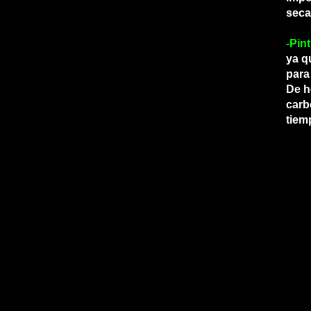
seca
-Pint
ya q
para
De h
carb
tiem